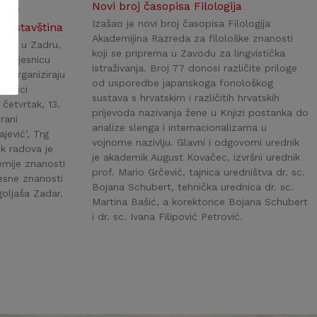
dova
Novi broj časopisa Filologija
Izašao je novi broj časopisa Filologija
va ostavština
Akademijina Razreda za filološke znanosti
AZU u Zadru,
koji se priprema u Zavodu za lingvistička
 povjesnicu
istraživanja. Broj 77 donosi različite priloge
’ organiziraju
od usporedbe japanskoga fonološkog
ćenici
sustava s hrvatskim i različitih hrvatskih
 četvrtak, 13.
prijevoda nazivanja žene u Knjizi postanka do
rani
analize slenga i internacionalizama u
ević’, Trg
vojnome nazivlju. Glavni i odgovorni urednik
ik radova je
je akademik August Kovačec, izvršni urednik
emije znanosti
prof. Mario Grčević, tajnica uredništva dr. sc.
esne znanosti
Bojana Schubert, tehnička urednica dr. sc.
goljaša Zadar.
Martina Bašić, a korektorice Bojana Schubert
i dr. sc. Ivana Filipović Petrović.