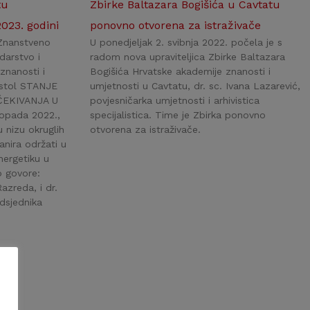
tu
Zbirke Baltazara Bogišića u Cavtatu
023. godini
ponovno otvorena za istraživače
 Znanstveno
U ponedjeljak 2. svibnja 2022. počela je s
darstvo i
radom nova upraviteljica Zbirke Baltazara
znanosti i
Bogišića Hrvatske akademije znanosti i
i stol STANJE
umjetnosti u Cavtatu, dr. sc. Ivana Lazarević,
ČEKIVANJA U
povjesničarka umjetnosti i arhivistica
topada 2022.,
specijalistica. Time je Zbirka ponovno
u nizu okruglih
otvorena za istraživače.
nira održati u
nergetiku u
o govore:
azreda, i dr.
dsjednika