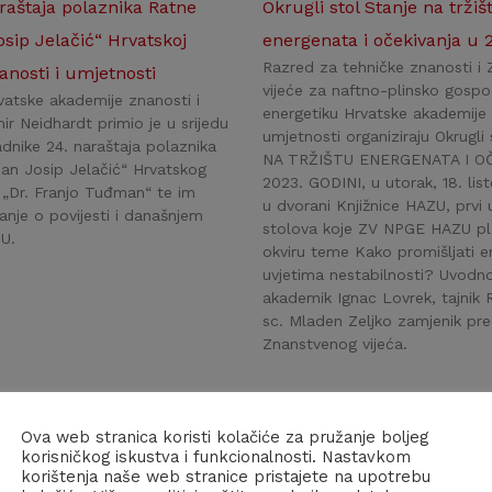
araštaja polaznika Ratne
Okrugli stol Stanje na tržiš
osip Jelačić“ Hrvatskoj
energenata i očekivanja u 2
Razred za tehničke znanosti i
anosti i umjetnosti
vijeće za naftno-plinsko gospo
vatske akademije znanosti i
energetiku Hrvatske akademije 
ir Neidhardt primio je u srijedu
umjetnosti organiziraju Okrugl
adnike 24. naraštaja polaznika
NA TRŽIŠTU ENERGENATA I O
an Josip Jelačić“ Hrvatskog
2023. GODINI, u utorak, 18. lis
a „Dr. Franjo Tuđman“ te im
u dvorani Knjižnice HAZU, prvi 
nje o povijesti i današnjem
stolova koje ZV NPGE HAZU pla
U.
okviru teme Kako promišljati e
uvjetima nestabilnosti? Uvodn
akademik Ignac Lovrek, tajnik R
sc. Mladen Zeljko zamjenik pre
Znanstvenog vijeća.
Ova web stranica koristi kolačiće za pružanje boljeg
korisničkog iskustva i funkcionalnosti. Nastavkom
korištenja naše web stranice pristajete na upotrebu