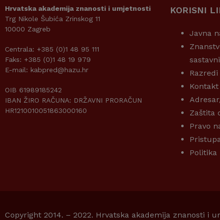
Hrvatska akademija znanosti i umjetnosti
KORISNI L
Trg Nikole Šubića Zrinskog 11
10000 Zagreb
Javna n
Znanstv
Centrala: +385 (0)1 48 95 111
sastavn
Faks: +385 (0)1 48 19 979
E-mail: kabpred@hazu.hr
Razredi
Kontakt
OIB 61989185242
Adresar
IBAN ŽIRO RAČUNA: DRŽAVNI PRORAČUN
HR1210010051863000160
Zaštita
Pravo n
Pristup
Politika
Copyright 2014. – 2022. Hrvatska akademija znanosti i u