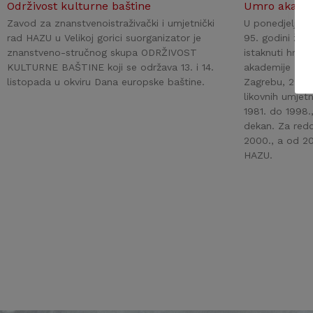
Održivost kulturne baštine
Umro akade
Zavod za znanstvenoistraživački i umjetnički
U ponedjeljak 
rad HAZU u Velikoj gorici suorganizator je
95. godini živ
znanstveno-stručnog skupa ODRŽIVOST
istaknuti hrvat
KULTURNE BAŠTINE koji se održava 13. i 14.
akademije znan
listopada u okviru Dana europske baštine.
Zagrebu, 29. s
likovnih umjet
1981. do 1998.
dekan. Za redo
2000., a od 201
HAZU.