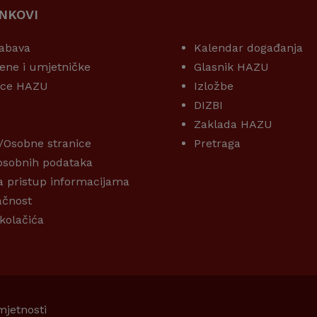
INKOVI
KORISNI LINKOVI
abava
Kalendar događanja
ene i umjetničke
Glasnik HAZU
ice HAZU
Izložbe
DIZBI
Zaklada HAZU
/Osobne stranice
Pretraga
 osobnih podataka
a pristup informacijama
ačnost
 kolačića
mjetnosti