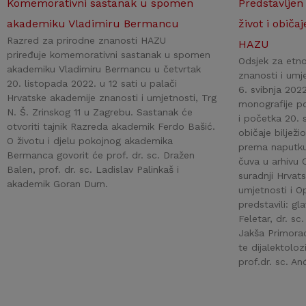
Komemorativni sastanak u spomen
Predstavljen
akademiku Vladimiru Bermancu
život i običa
Razred za prirodne znanosti HAZU
HAZU
priređuje komemorativni sastanak u spomen
Odsjek za etno
akademiku Vladimiru Bermancu u četvrtak
znanosti i umje
20. listopada 2022. u 12 sati u palači
6. svibnja 202
Hrvatske akademije znanosti i umjetnosti, Trg
monografije po
N. Š. Zrinskog 11 u Zagrebu. Sastanak će
i početka 20. st
otvoriti tajnik Razreda akademik Ferdo Bašić.
običaje bilježi
O životu i djelu pokojnog akademika
prema naputku
Bermanca govorit će prof. dr. sc. Dražen
čuva u arhivu O
Balen, prof. dr. sc. Ladislav Palinkaš i
suradnji Hrvat
akademik Goran Durn.
umjetnosti i Op
predstavili: gl
Feletar, dr. sc
Jakša Primora
te dijalektoloz
prof.dr. sc. An