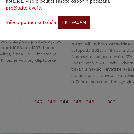
kolačića. Više o politici zaštite osobnih podataka
mik Đuro Seder
Predstavljanje zbornika ra
pročitajte ovdje
.
2. svibnja 2022. u Zagrebu je u
Svećenici glagoljaši i njiho
ota umro akademik Đuro Seder,
Zavod za povijesne znanosti H
Više o politici kolačića
PRIHVAĆAM
ski slikar, redoviti član Hrvatske
Udruga glagoljaša i Društvo za
osti i umjetnosti. Rodio se u
Zadarske nadbiskupije ‘Zmajević
tudenog 1927. Na Akademiji
promocija Zbornika radova Sve
nosti u Zagrebu predavao je od
glagoljaši i njihova ostavština u
, a od 1983. do 1987. bio je
listopada 2022. u 18 sati u Dvo
vitog člana HAZU izabran je
Nadbiskupskog sjemeništa ‘Zmaj
1. bio je voditelj Gliptoteke
Svete Stošije 2 u Zadru. Zborn
tiskan u nakladi Hrvatske akad
i umjetnosti – Zavoda za povij
u Zadru i sunakladi Udruge gla
1
…
342
343
344
345
346
…
383