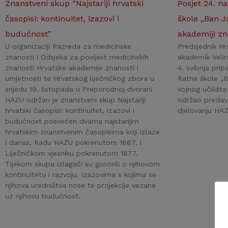
Znanstveni skup “Najstariji hrvatski
Posjet 24. n
časopisi: kontinuitet, izazovi i
škole „Ban J
budućnost”
akademiji zn
U organizaciji Razreda za medicinske
Predsjednik Hr
znanosti i Odsjeka za povijest medicinskih
akademik Velim
znanosti Hrvatske akademije znanosti i
4. svibnja prip
umjetnosti te Hrvatskog liječničkog zbora u
Ratne škole „B
srijedu 19. listopada u Preporodnoj dvorani
vojnog učilišt
HAZU održan je znanstveni skup Najstariji
održao predava
hrvatski časopisi: kontinuitet, izazovi i
djelovanju HAZ
budućnost posvećen dvama najstarijim
hrvatskim znanstvenim časopisima koji izlaze
i danas, Radu HAZU pokrenutom 1867. i
Liječničkom vjesniku pokrenutom 1877.
Tijekom skupa izlagači su govorili o njihovom
kontinuitetu i razvoju, izazovima s kojima se
njihova uredništva nose te projekcije vezane
uz njihovu budućnost.