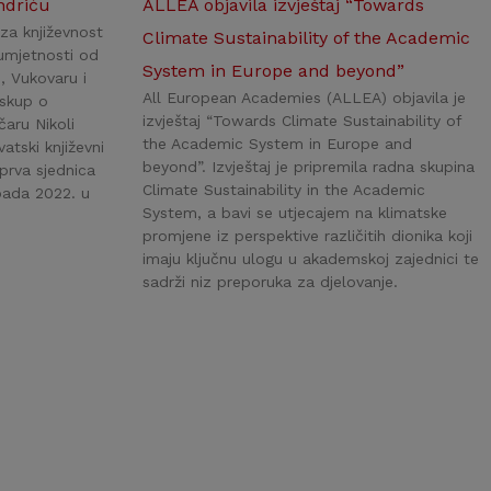
ndriću
ALLEA objavila izvještaj “Towards
za književnost
Climate Sustainability of the Academic
umjetnosti od
System in Europe and beyond”
, Vukovaru i
All European Academies (ALLEA) objavila je
 skup o
izvještaj “Towards Climate Sustainability of
aru Nikoli
the Academic System in Europe and
atski književni
beyond”. Izvještaj je pripremila radna skupina
 prva sjednica
Climate Sustainability in the Academic
opada 2022. u
System, a bavi se utjecajem na klimatske
promjene iz perspektive različitih dionika koji
imaju ključnu ulogu u akademskoj zajednici te
sadrži niz preporuka za djelovanje.