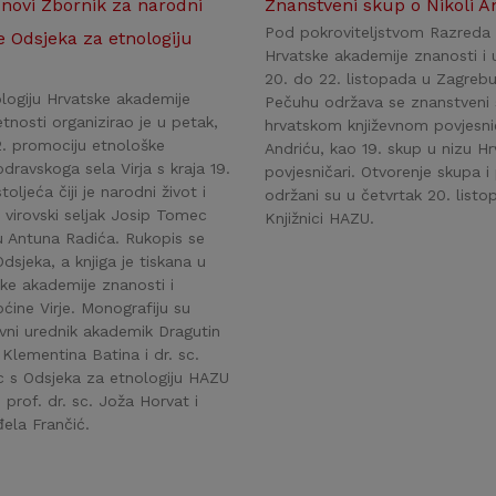
 novi Zbornik za narodni
Znanstveni skup o Nikoli A
Pod pokroviteljstvom Razreda 
je Odsjeka za etnologiju
Hrvatske akademije znanosti i 
20. do 22. listopada u Zagrebu
logiju Hrvatske akademije
Pečuhu održava se znanstveni
tnosti organizirao je u petak,
hrvatskom književnom povjesnič
2. promociju etnološke
Andriću, kao 19. skup u nizu Hrv
dravskoga sela Virja s kraja 19.
povjesničari. Otvorenje skupa i
oljeća čiji je narodni život i
održani su u četvrtak 20. list
o virovski seljak Josip Tomec
Knjižnici HAZU.
 Antuna Radića. Rukopis se
dsjeka, a knjiga je tiskana u
ske akademije znanosti i
ćine Virje. Monografiju su
avni urednik akademik Dragutin
. Klementina Batina i dr. sc.
c s Odsjeka za etnologiju HAZU
i prof. dr. sc. Joža Horvat i
đela Frančić.